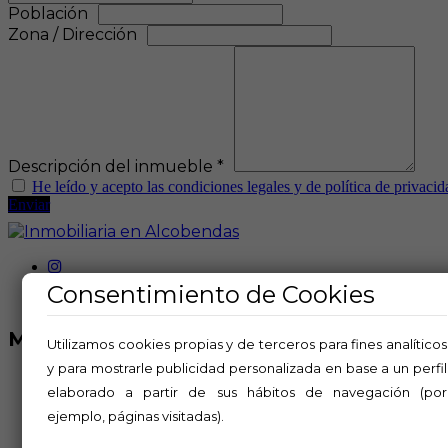
Población
Zona / Dirección
Descripción del inmueble *
He leído y acepto las condiciones legales y de política de privacid
Enviar
Consentimiento de Cookies
MENÚ
Utilizamos cookies propias y de terceros para fines analíticos
y para mostrarle publicidad personalizada en base a un perfil
Comprar
elaborado a partir de sus hábitos de navegación (por
Alquilar
Vende tu inmueble
ejemplo, páginas visitadas).
Nosotros