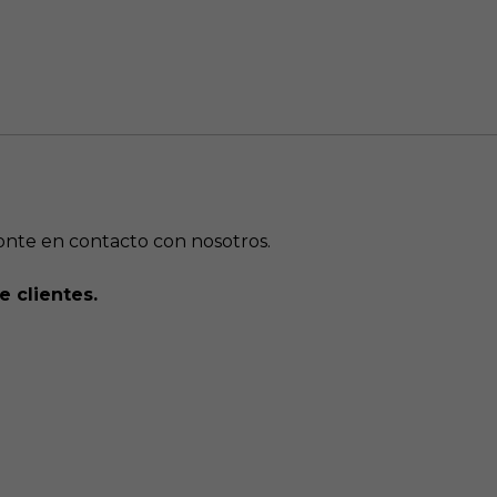
ponte en contacto con nosotros.
 clientes.
Vende
tu casa
al