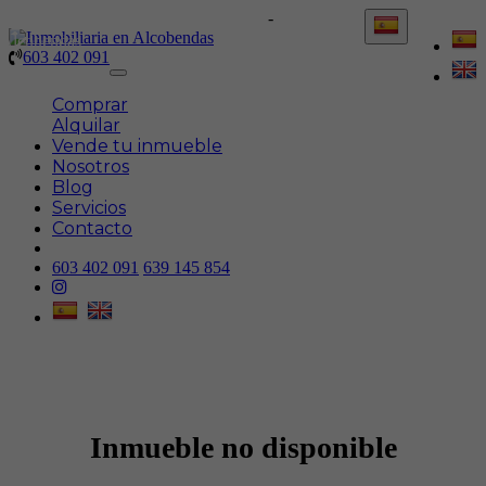
603 402 091
-
639 145 854
603 402 091
Toggle
navigation
Comprar
Alquilar
Vende tu inmueble
Nosotros
Blog
Servicios
Contacto
603 402 091
639 145 854
Inmueble no disponible